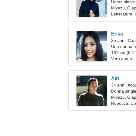
Uomo single 
Miyazu, Gia
Letteratura,
Erika
25 anni, Cap
Una donna me
relazione ser
161 cm (5'4")
Vero amore
Airi
34 anni, Acq
Donna single
Miyazu, Gia
Robotica, Co