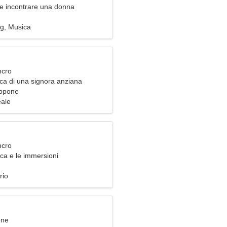
e incontrare una donna
ng, Musica
ncro
ca di una signora anziana
appone
eale
ncro
ca e le immersioni
rio
one