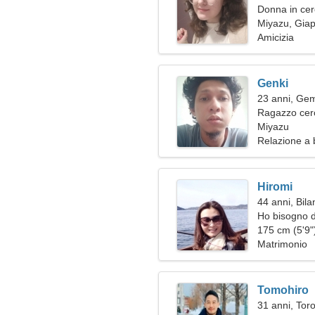
Donna in ce
Miyazu, Gia
Amicizia
Genki
23 anni, Gem
Ragazzo cer
Miyazu
Relazione a 
Hiromi
44 anni, Bila
Ho bisogno 
ballare
175 cm (5'9")
Matrimonio
Tomohiro
31 anni, Tor