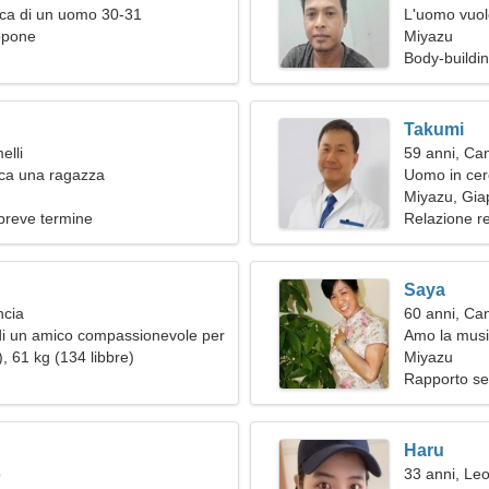
rca di un uomo 30-31
L'uomo vuol
ppone
Miyazu
Body-buildi
Takumi
elli
59 anni, Ca
ca una ragazza
Uomo in cer
Miyazu, Gi
breve termine
Relazione r
Saya
ncia
60 anni, Ca
di un amico compassionevole per
Amo la musi
, 61 kg (134 libbre)
Miyazu
Rapporto se
Haru
o
33 anni, Le