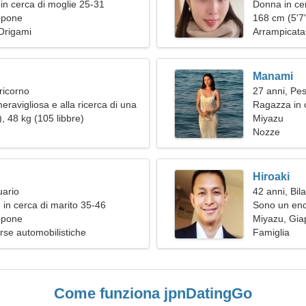
in cerca di moglie 25-31
Donna in ce
ppone
168 cm (5'7"
 Origami
Arrampicata
Manami
ricorno
27 anni, Pes
ravigliosa e alla ricerca di una
Ragazza in c
ia
, 48 kg (105 libbre)
Miyazu
Nozze
Hiroaki
uario
42 anni, Bil
 in cerca di marito 35-46
Sono un end
ppone
affascinante
Miyazu, Gi
rse automobilistiche
Famiglia
Come funziona jpnDatingGo