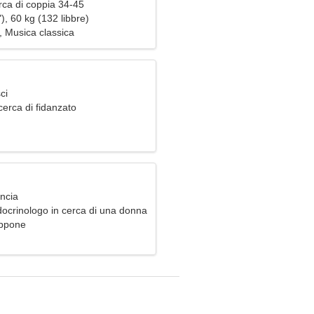
rca di coppia 34-45
), 60 kg (132 libbre)
, Musica classica
ci
erca di fidanzato
ancia
ocrinologo in cerca di una donna
appone