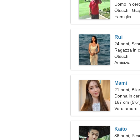
Uomo in cerc
Ōtsuchi, Gi
Famiglia
Rui
24 anni, Sco
Ragazza in c
Ōtsuchi
Amicizia
Mami
21 anni, Bila
Donna in ce
167 cm (5'6")
Vero amore
Kaito
36 anni, Pes