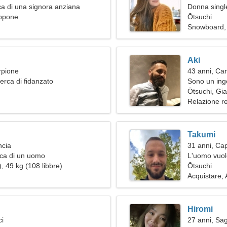
a di una signora anziana
Donna single
appone
Ōtsuchi
Snowboard, 
Aki
rpione
43 anni, Ca
erca di fidanzato
Sono un ing
meraviglios
Ōtsuchi, Gi
Relazione r
Takumi
ncia
31 anni, Ca
rca di un uomo
L'uomo vuol
, 49 kg (108 libbre)
Ōtsuchi
Acquistare,
Hiromi
ci
27 anni, Sag