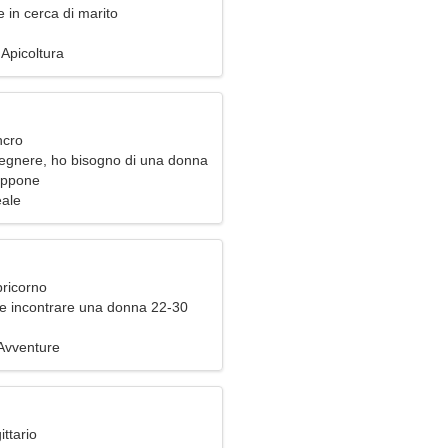
 in cerca di marito
Apicoltura
ncro
egnere, ho bisogno di una donna
a
appone
eale
pricorno
e incontrare una donna 22-30
 Avventure
ittario