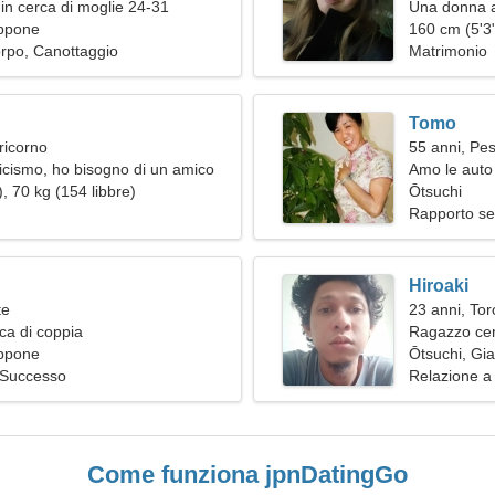
in cerca di moglie 24-31
Una donna al
appone
relazione d
160 cm (5'3"
orpo, Canottaggio
Matrimonio
Tomo
ricorno
55 anni, Pes
ticismo, ho bisogno di un amico
Amo le auto 
, 70 kg (154 libbre)
Ōtsuchi
Rapporto se
Hiroaki
te
23 anni, Tor
ca di coppia
Ragazzo ce
appone
Ōtsuchi, Gi
 Successo
Relazione a
Come funziona jpnDatingGo