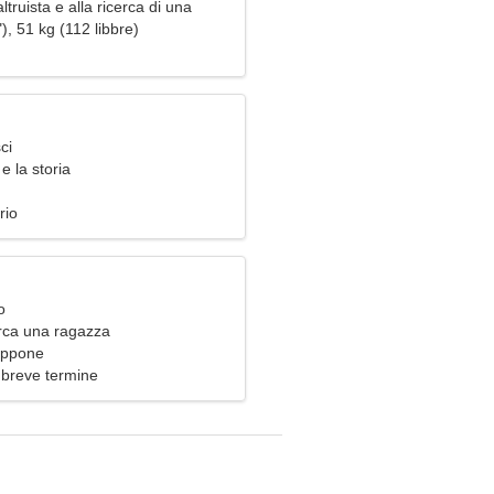
truista e alla ricerca di una
'amore
), 51 kg (112 libbre)
ci
e la storia
rio
o
rca una ragazza
appone
 breve termine