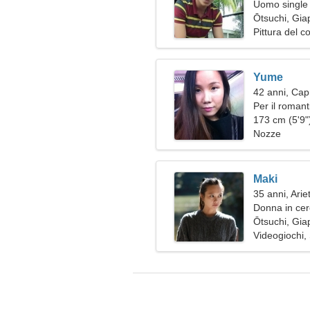
Uomo single 
Ōtsuchi, Gi
Pittura del c
Yume
42 anni, Cap
Per il roman
coraggioso
173 cm (5'9")
Nozze
Maki
35 anni, Arie
Donna in cer
Ōtsuchi, Gi
Videogiochi,