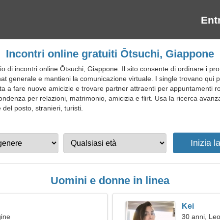
Ent
Incontri online gratuiti Ōtsuchi, Giappone
i incontri online Ōtsuchi, Giappone. Il sito consente di ordinare i profil
 chat generale e mantieni la comunicazione virtuale. I single trovano qui p
uta a fare nuove amicizie e trovare partner attraenti per appuntamenti 
ondenza per relazioni, matrimonio, amicizia e flirt. Usa la ricerca avanzata
del posto, stranieri, turisti.
Uomini e donne in linea
Kei
gine
30 anni, Le