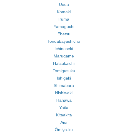
Ueda
Komaki
Iruma
Yamaguchi
Ebetsu
Tondabayashicho
Ichinoseki
Marugame
Hatsukaichi
Tomigusuku
Ishigaki
Shimabara
Nishiwaki
Hanawa
Yaita
Kitaakita
Aioi
Ōmiya-ku