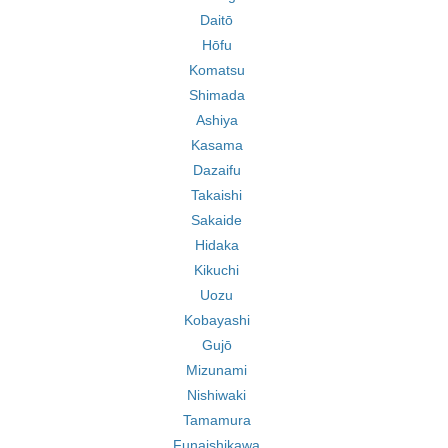
Daitō
Hōfu
Komatsu
Shimada
Ashiya
Kasama
Dazaifu
Takaishi
Sakaide
Hidaka
Kikuchi
Uozu
Kobayashi
Gujō
Mizunami
Nishiwaki
Tamamura
Funaishikawa