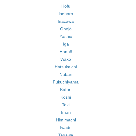
Hōfu
Isehara
Inazawa
Ōnojō
Yashio
Iga
Hannō
Wakō
Hatsukaichi
Nabari
Fukuchiyama
Katori
Kōshi
Toki
Imari
Himimachi
Iwade
Tagawa