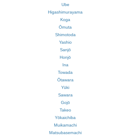
Ube
Higashimurayama
Koga
Ōmuta
Shimotoda
Yashio
Sanjō
Honjō
Ina
Towada
Ōtawara
Yūki
Sawara
Gojō
Takeo
Yōkaichiba
Muikamachi
Matsubasemachi