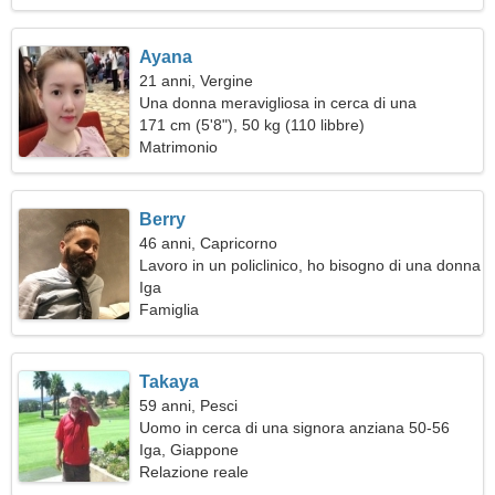
Ayana
21 anni, Vergine
Una donna meravigliosa in cerca di una
relazione d'amore
171 cm (5'8"), 50 kg (110 libbre)
Matrimonio
Berry
46 anni, Capricorno
Lavoro in un policlinico, ho bisogno di una donna
sensuale
Iga
Famiglia
Takaya
59 anni, Pesci
Uomo in cerca di una signora anziana 50-56
Iga, Giappone
Relazione reale