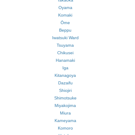
Takaoka
Oyama
Komaki
Ōme
Beppu
Iwatsuki Ward
Tsuyama
Chikusei
Hanamaki
Iga
Kitanagoya
Dazaifu
Shiojiri
Shimotsuke
Miyakojima
Miura
Kameyama
Komoro