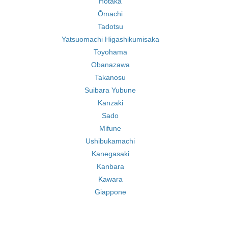
Hotaka
Ōmachi
Tadotsu
Yatsuomachi Higashikumisaka
Toyohama
Obanazawa
Takanosu
Suibara Yubune
Kanzaki
Sado
Mifune
Ushibukamachi
Kanegasaki
Kanbara
Kawara
Giappone