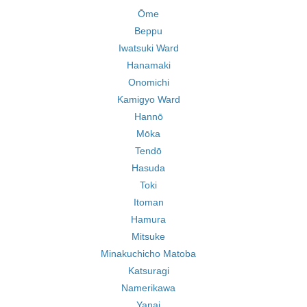
Ōme
Beppu
Iwatsuki Ward
Hanamaki
Onomichi
Kamigyo Ward
Hannō
Mōka
Tendō
Hasuda
Toki
Itoman
Hamura
Mitsuke
Minakuchicho Matoba
Katsuragi
Namerikawa
Yanai