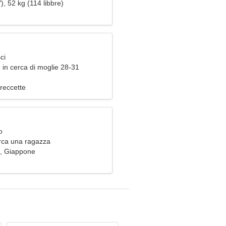
a
), 52 kg (114 libbre)
ci
 in cerca di moglie 28-31
reccette
o
rca una ragazza
, Giappone