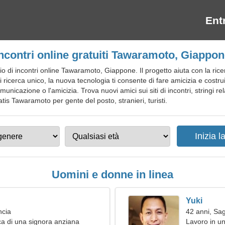
Ent
ncontri online gratuiti Tawaramoto, Giappo
di incontri online Tawaramoto, Giappone. Il progetto aiuta con la ricerc
di ricerca unico, la nuova tecnologia ti consente di fare amicizia e costru
nicazione o l'amicizia. Trova nuovi amici sui siti di incontri, stringi rel
 gratis Tawaramoto per gente del posto, stranieri, turisti.
Uomini e donne in linea
Yuki
ncia
42 anni, Sag
a di una signora anziana
Lavoro in u