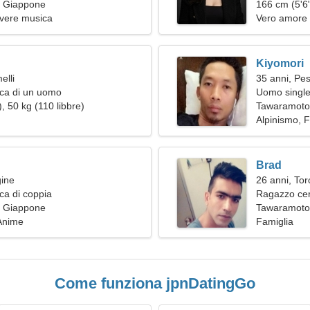
 Giappone
appassionat
166 cm (5'6"
ivere musica
Vero amore
Kiyomori
elli
35 anni, Pes
rca di un uomo
Uomo single
, 50 kg (110 libbre)
Tawaramoto
Alpinismo, F
Brad
gine
26 anni, Tor
ca di coppia
Ragazzo ce
 Giappone
Tawaramoto
Anime
Famiglia
Come funziona jpnDatingGo