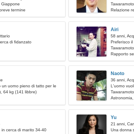
 Giappone
donna appa
Tawaramoto
breve termine
Relazione r
Airi
ttario
58 anni, Acq
erca di fidanzato
Preferisco i
Tawaramoto
Rapporto se
Naoto
te
36 anni, Acq
 un uomo pieno di tatto per le
L'uomo vuol
, 64 kg (141 libbre)
Tawaramoto
Astronomia,
Yu
o
21 anni, Ca
 in cerca di marito 34-40
Una donna st