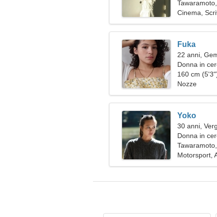
Tawaramoto,
Cinema, Scr
Fuka
22 anni, Gem
Donna in ce
160 cm (5'3")
Nozze
Yoko
30 anni, Ver
Donna in cer
Tawaramoto,
Motorsport, 