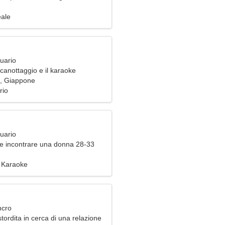
ssionata
eale
uario
l canottaggio e il karaoke
, Giappone
rio
uario
e incontrare una donna 28-33
 Karaoke
ncro
ordita in cerca di una relazione