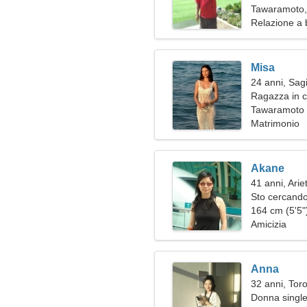
Tawaramoto,
Relazione a 
Misa
24 anni, Sagi
Ragazza in c
Tawaramoto
Matrimonio
Akane
41 anni, Arie
Sto cercando
date
164 cm (5'5")
Amicizia
Anna
32 anni, Tor
Donna single