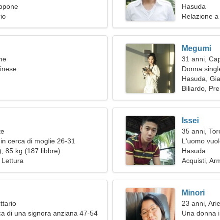
ppone
Hasuda
io
Relazione a
Megumi
ne
31 anni, Ca
cinese
Donna single
Hasuda, Gi
Biliardo, Pre
Issei
te
35 anni, Tor
in cerca di moglie 26-31
L'uomo vuol
, 85 kg (187 libbre)
Hasuda
 Lettura
Acquisti, Ar
Minori
ttario
23 anni, Ari
a di una signora anziana 47-54
Una donna i