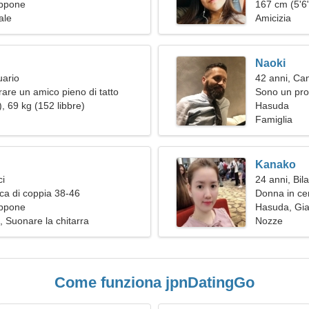
ppone
167 cm (5'6"
ale
Amicizia
Naoki
uario
42 anni, Ca
rare un amico pieno di tatto
Sono un pro
, 69 kg (152 libbre)
donna strao
Hasuda
Famiglia
Kanako
ci
24 anni, Bil
ca di coppia 38-46
Donna in ce
ppone
Hasuda, Gi
, Suonare la chitarra
Nozze
Come funziona jpnDatingGo