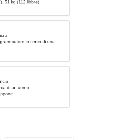
), 51 kg (112 libbre)
ncro
grammatore in cerca di una
rdinaria
ancia
rca di un uomo
appone