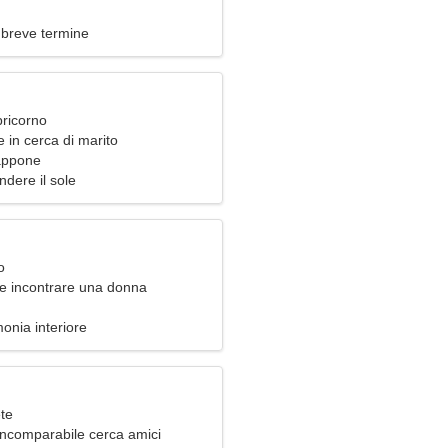
 breve termine
pricorno
 in cerca di marito
appone
ndere il sole
o
e incontrare una donna
monia interiore
ete
ncomparabile cerca amici