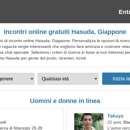
Ent
Incontri online gratuiti Hasuda, Giappone
 di incontri online Hasuda, Giappone. Personalizza le opzioni di ricerc
rare ragazze single interessanti che vogliono fare amicizia e costruire re
 una chat speciale. Seleziona i criteri di ricerca in base ai tuoi interessi
ratis Hasuda per gente del posto, stranieri, turisti.
Uomini e donne in linea
Takuya
elli
22 anni, Bil
erca di fidanzato 28-38
L'uomo cer