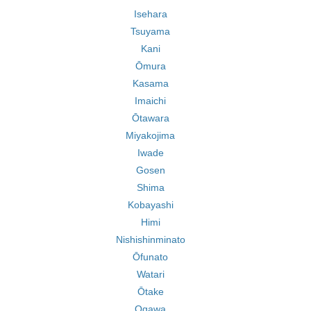
Isehara
Tsuyama
Kani
Ōmura
Kasama
Imaichi
Ōtawara
Miyakojima
Iwade
Gosen
Shima
Kobayashi
Himi
Nishishinminato
Ōfunato
Watari
Ōtake
Ogawa