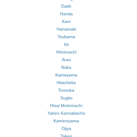
Daitō
Handa
Kani
Hanamaki
Tsubame
Itō
Himimachi
Arao
Naka
Kameyama
Hitachiōta
Tomioka
Sugito
Hisai Motomachi
Yahiro Kannabecho
Kaminoyama
Ojiya
Takeo