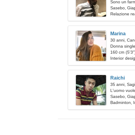
Sono un farm
affettuosa
Sasebo, Gia
Relazione re
Marina
30 anni, Can
Donna single
160 cm (5'3")
Interior des
Raichi
35 anni, Sagi
L'uomo vuole
Sasebo, Gia
Badminton, 