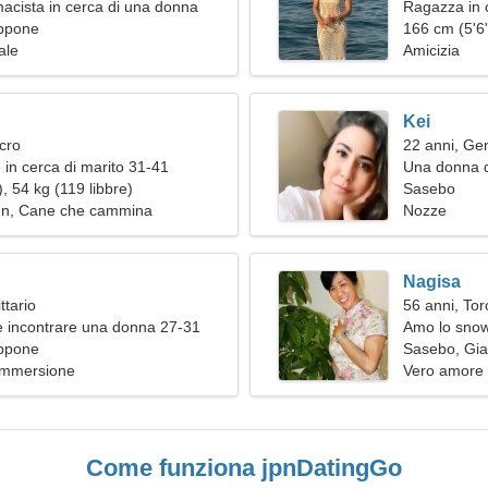
acista in cerca di una donna
Ragazza in c
ppone
166 cm (5'6"
ale
Amicizia
Kei
cro
22 anni, Gem
 in cerca di marito 31-41
Una donna de
, 54 kg (119 libbre)
relazione a 
Sasebo
ign, Cane che cammina
Nozze
Nagisa
ttario
56 anni, Tor
 incontrare una donna 27-31
Amo lo snow
ppone
Sasebo, Gi
Immersione
Vero amore
Come funziona jpnDatingGo