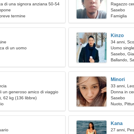
a di una signora anziana 50-54
Ragazzo ce
ppone
Sasebo
breve termine
Famiglia
Kinzo
gine
34 anni, Sc
rca di un uomo
Uomo single 
Sasebo, Gi
Ballando, Sa
Minori
ncia
33 anni, Le
i un generoso amico di viaggio
Donna in ce
, 62 kg (136 libbre)
Sasebo
io
Nuoto, Pittu
Kana
uario
27 anni, Pes