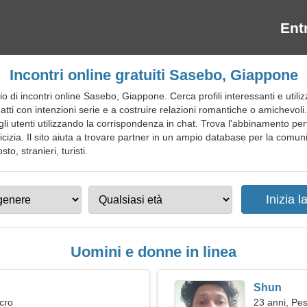
Ent
Incontri online gratuiti Sasebo, Giappone
di incontri online Sasebo, Giappone. Cerca profili interessanti e utilizza 
datti con intenzioni serie e a costruire relazioni romantiche o amichevoli. 
li utenti utilizzando la corrispondenza in chat. Trova l'abbinamento perf
izia. Il sito aiuta a trovare partner in un ampio database per la comunicazi
o, stranieri, turisti.
Uomini e donne in linea
Shun
cro
23 anni, Pes