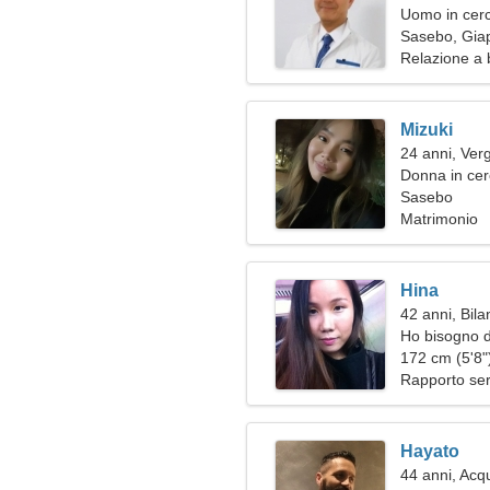
Uomo in cerc
Sasebo, Gia
Relazione a 
Mizuki
24 anni, Ver
Donna in ce
Sasebo
Matrimonio
Hina
42 anni, Bila
Ho bisogno d
172 cm (5'8")
Rapporto ser
Hayato
44 anni, Acq