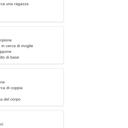
rca una ragazza
orpione
in cerca di moglie
appone
lto di base
one
rca di coppia
ra del corpo
ci