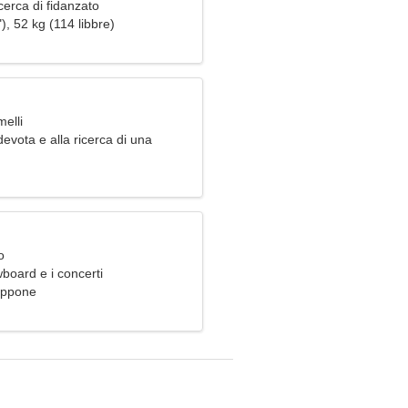
erca di fidanzato
), 52 kg (114 libbre)
elli
vota e alla ricerca di una
lungo termine
o
board e i concerti
appone