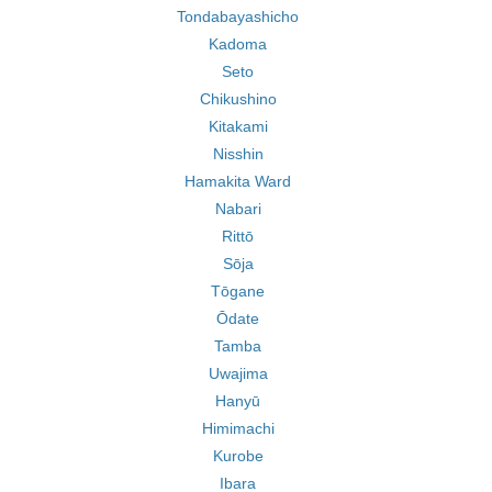
Tondabayashicho
Kadoma
Seto
Chikushino
Kitakami
Nisshin
Hamakita Ward
Nabari
Rittō
Sōja
Tōgane
Ōdate
Tamba
Uwajima
Hanyū
Himimachi
Kurobe
Ibara