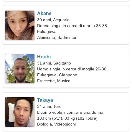
Akane
30 anni, Acquario
Donna single in cerca di marito 35-38
Fukagawa
Alpinismo, Badminton
Hoohi
31 anni, Sagittario
Uomo single in cerca di moglie 26-30
Fukagawa, Giappone
Freccette, Musica
Takaya
34 anni, Toro
L'uomo vuole incontrare una donna
183 cm (6'1"), 83 kg (182 libbre)
Biologia, Videogiochi