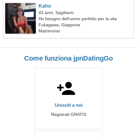
Kaho
43 anni, Sagittario
Ho bisogno dell'uomo perfetto per la vita
Fukagawa, Giappone
Matrimonio
Come funziona jpnDatingGo
Unisciti a noi
Registrati GRATIS