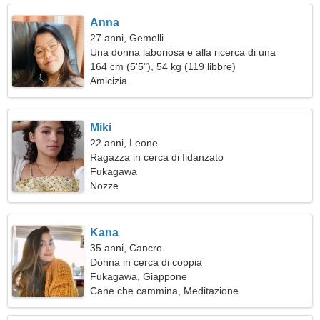
Anna
27 anni, Gemelli
Una donna laboriosa e alla ricerca di una
relazione d'amore
164 cm (5'5"), 54 kg (119 libbre)
Amicizia
Miki
22 anni, Leone
Ragazza in cerca di fidanzato
Fukagawa
Nozze
Kana
35 anni, Cancro
Donna in cerca di coppia
Fukagawa, Giappone
Cane che cammina, Meditazione