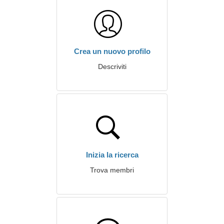
Crea un nuovo profilo
Descriviti
Inizia la ricerca
Trova membri