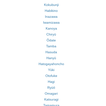
Kokubunji
Habikino
Inazawa
Iwamizawa
Kanoya
Chiryū
Ōdate
Tamba
Hasuda
Hanyū
Hatogayahoncho
Yūki
Otofuke
Hagi
Ryūō
Omagari
Katsuragi
Tamamura