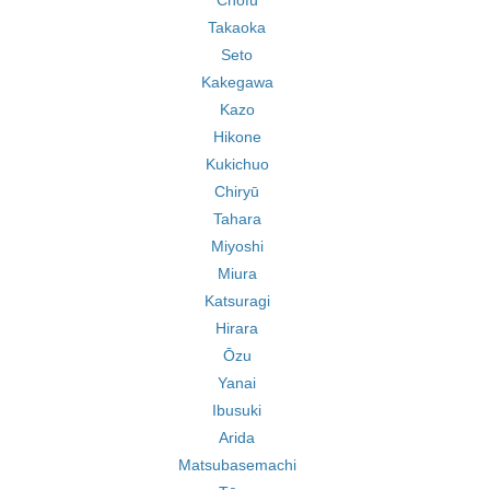
Chōfu
Takaoka
Seto
Kakegawa
Kazo
Hikone
Kukichuo
Chiryū
Tahara
Miyoshi
Miura
Katsuragi
Hirara
Ōzu
Yanai
Ibusuki
Arida
Matsubasemachi