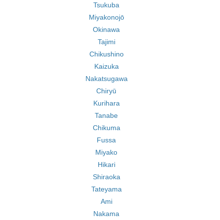
Tsukuba
Miyakonojō
Okinawa
Tajimi
Chikushino
Kaizuka
Nakatsugawa
Chiryū
Kurihara
Tanabe
Chikuma
Fussa
Miyako
Hikari
Shiraoka
Tateyama
Ami
Nakama