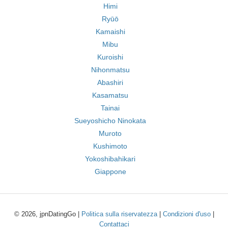
Himi
Ryūō
Kamaishi
Mibu
Kuroishi
Nihonmatsu
Abashiri
Kasamatsu
Tainai
Sueyoshicho Ninokata
Muroto
Kushimoto
Yokoshibahikari
Giappone
© 2026, jpnDatingGo |
Politica sulla riservatezza
|
Condizioni d'uso
|
Contattaci