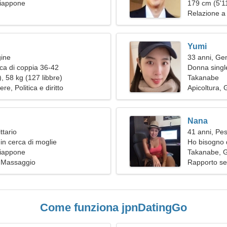
iappone
donna merav
179 cm (5'11
Relazione a
Yumi
gine
33 anni, Gem
ca di coppia 36-42
Donna single
, 58 kg (127 libbre)
Takanabe
re, Politica e diritto
Apicoltura, 
Nana
ttario
41 anni, Pes
in cerca di moglie
Ho bisogno 
iappone
cucinare in
Takanabe, 
 Massaggio
Rapporto se
Come funziona jpnDatingGo