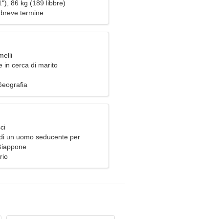
igliosa
"), 86 kg (189 libbre)
 breve termine
elli
 in cerca di marito
Geografia
ci
di un uomo seducente per
sieme
Giappone
rio