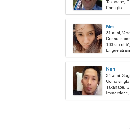
Takanabe, G
Famiglia
Mei
31 anni, Ver
Donna in cer
163 cm (5'5")
Lingue stranie
Ken
34 anni, Sagi
Uomo single 
Takanabe, G
Immersione,