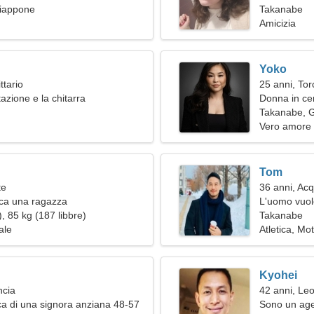
iappone
relazione d
Takanabe
Amicizia
Yoko
ttario
25 anni, Tor
azione e la chitarra
Donna in ce
Takanabe, 
Vero amore
Tom
te
36 anni, Acq
ca una ragazza
L'uomo vuol
, 85 kg (187 libbre)
Takanabe
ale
Atletica, Mo
Kyohei
ncia
42 anni, Le
a di una signora anziana 48-57
Sono un agen