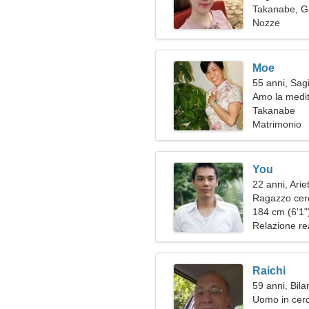
Takanabe, G
Nozze
Moe
55 anni, Sagi
Amo la medit
Takanabe
Matrimonio
You
22 anni, Arie
Ragazzo cer
184 cm (6'1")
Relazione re
Raichi
59 anni, Bila
Uomo in cerc