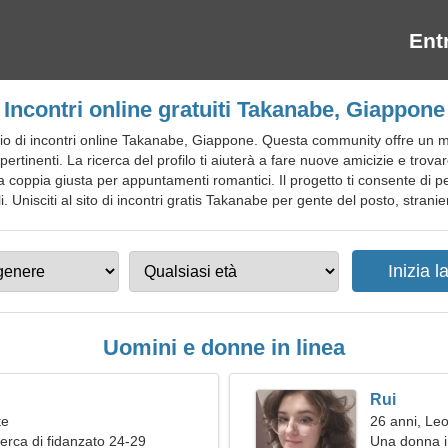
Ent
Incontri online gratuiti Takanabe, Giappone
o di incontri online Takanabe, Giappone. Questa community offre un moto
ù pertinenti. La ricerca del profilo ti aiuterà a fare nuove amicizie e trov
a coppia giusta per appuntamenti romantici. Il progetto ti consente di pe
 Unisciti al sito di incontri gratis Takanabe per gente del posto, stranieri,
Uomini e donne in linea
Rui
te
26 anni, Le
erca di fidanzato 24-29
Una donna in