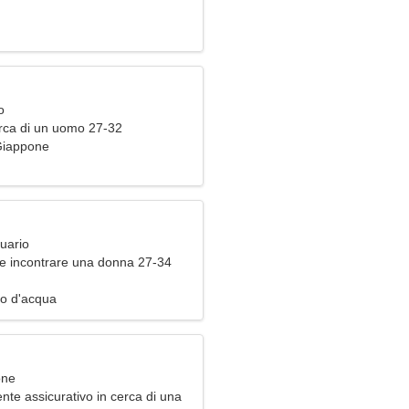
'amore
o
rca di un uomo 27-32
Giappone
uario
e incontrare una donna 27-34
to d'acqua
one
te assicurativo in cerca di una