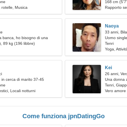
one
168 cm (5'7"
 rotelle, Musica
Rapporto se
Naoya
te
33 anni, Bil
a banca, ho bisogno di una
Uomo single 
va
, 89 kg (196 libbre)
Tenri
Yoga, Attivi
Kei
ci
26 anni, Ver
 in cerca di marito 37-45
Una donna af
one
relazione se
Tenri, Giap
tici, Locali notturni
Vero amore
Come funziona jpnDatingGo