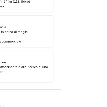
), 54 kg (119 libbre)
rio
ancia
in cerca di moglie
tà commerciale
gine
fascinante e alla ricerca di una
ria
pone