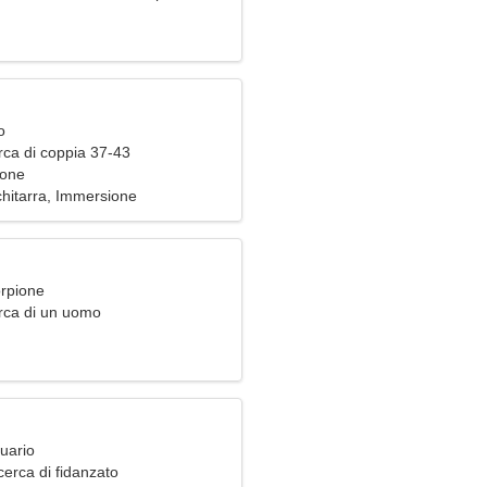
o
rca di coppia 37-43
pone
chitarra, Immersione
orpione
rca di un uomo
uario
erca di fidanzato