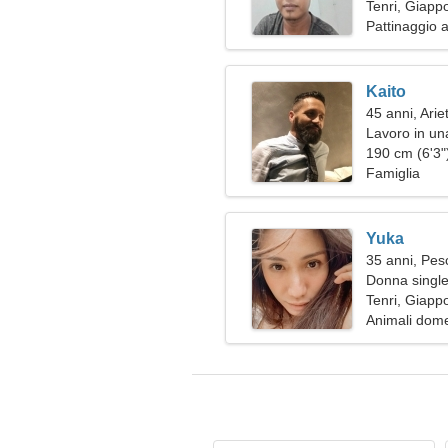
Tenri, Giapp
Pattinaggio a
Kaito
45 anni, Arie
Lavoro in un
donna emoti
190 cm (6'3")
Famiglia
Yuka
35 anni, Pes
Donna single
Tenri, Giapp
Animali domes