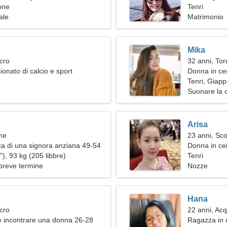
one
insieme
Tenri
ale
Matrimonio
Mika
cro
32 anni, Tor
onato di calcio e sport
Donna in ce
Tenri, Giap
Suonare la 
Arisa
ne
23 anni, Sc
a di una signora anziana 49-54
Donna in ce
), 93 kg (205 libbre)
Tenri
breve termine
Nozze
Hana
cro
22 anni, Acq
 incontrare una donna 26-28
Ragazza in c