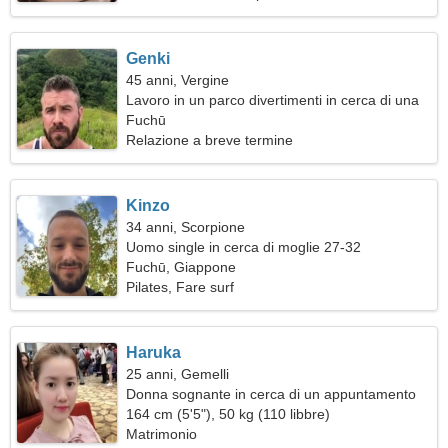
Genki
45 anni, Vergine
Lavoro in un parco divertimenti in cerca di una
donna socievole
Fuchū
Relazione a breve termine
Kinzo
34 anni, Scorpione
Uomo single in cerca di moglie 27-32
Fuchū, Giappone
Pilates, Fare surf
Haruka
25 anni, Gemelli
Donna sognante in cerca di un appuntamento
164 cm (5'5"), 50 kg (110 libbre)
Matrimonio