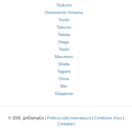
Tsukumi
Omamacho Omama
Yoichi
Tatsuno
Taketa
Daigo
Taishi
Marumori
Shiida
Tagami
Onna
Biei
Giappone
© 2026, jpnDatingGo |
Politica sulla riservatezza
|
Condizioni d'uso
|
Contattaci