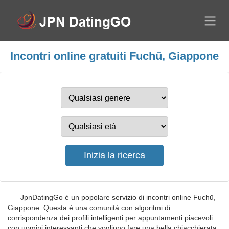
Incontri online gratuiti Fuchū, Giappone
JpnDatingGo è un popolare servizio di incontri online Fuchū,
Giappone. Questa è una comunità con algoritmi di
corrispondenza dei profili intelligenti per appuntamenti piacevoli
con uomini interessanti che vogliono fare una bella chiacchierata.