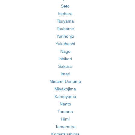
Seto
Isehara
Tsuyama
Tsubame
Yurihonjō
Yukuhashi
Nago
Ishikari
Sakurai
Imari
Minami-Uonuma
Miyakojima
Kameyama
Nanto
Tamana
Himi
Tamamura
Komatsushima