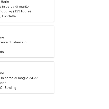
ittario
 in cerca di marito
), 56 kg (123 libbre)
 Bicicletta
one
erca di fidanzato
rio
one
 in cerca di moglie 24-32
pone
PC, Bowling