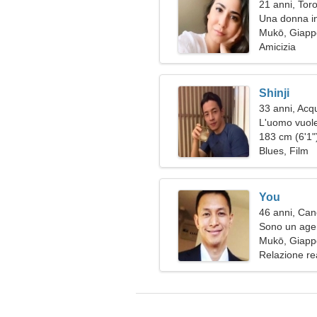
21 anni, Tor
Una donna in
partner
Mukō, Giap
Amicizia
Shinji
33 anni, Acq
L'uomo vuole
183 cm (6'1")
Blues, Film
You
46 anni, Can
Sono un agent
donna insolit
Mukō, Giap
Relazione re