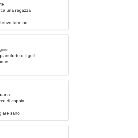
ete
rca una ragazza
 breve termine
gine
 pianoforte e il golf
pone
uario
rca di coppia
giare sano