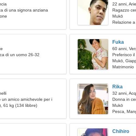
ncia
22 anni, Ari
a di una signora anziana
Ragazzo ce
pone
Mukō
Relazione a
Fuka
te
60 anni, Ver
rca di un uomo 26-32
Preferisco il
Mukō, Giap
Matrimonio
Rika
elli
32 anni, Acq
 un amico amichevole per i
Donna in ce
, 61 kg (134 libbre)
Mukō
Pesca, Man
Chihiro