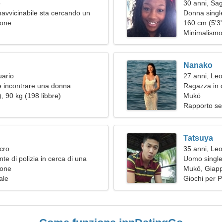
o
30 anni, Sag
avvicinabile sta cercando un
Donna single
pone
160 cm (5'3"
Minimalismo,
Nanako
uario
27 anni, Le
 incontrare una donna
Ragazza in c
, 90 kg (198 libbre)
Mukō
Rapporto se
Tatsuya
cro
35 anni, Le
e di polizia in cerca di una
Uomo single
a
pone
Mukō, Giap
ale
Giochi per 