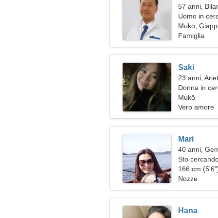
57 anni, Bila
Uomo in cerc
Mukō, Giap
Famiglia
Saki
23 anni, Arie
Donna in ce
Mukō
Vero amore
Mari
40 anni, Gem
Sto cercando
viaggi
166 cm (5'6")
Nozze
Hana